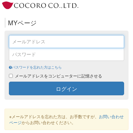
MYページ
パスワードを忘れた方はこちら
メールアドレスをコンピューターに記憶させる
ログイン
※メールアドレスを忘れた方は、お手数ですが、
お問い合わせ
ページ
からお問い合わせください。