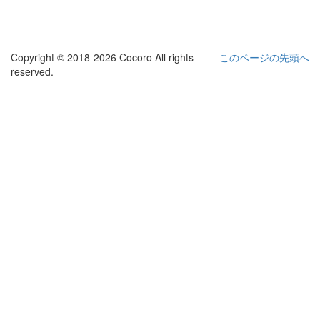
Copyright © 2018-2026 Cocoro All rights
このページの先頭へ
reserved.